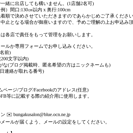
一緒に出店しても構いません。(1店舗2名可)
間口:130㎝以内 x 奥行:100cm
着順で決めさせていただきますのであらかじめご了承くださ
、中止となる場合が御座いますので、予めご理解の上お申込み
。
ては各店で責任をもって管理をお願いします。
メールか専用フォームでお申し込みください。
名前)
200文字以内)
がな(ブログ掲載時、匿名希望の方はニックネームも)
当日連絡が取れる番号)
ページ/ブログ/Facebookのアドレス(任意)
FB等に記載する際の紹介用に使用します。
bungakusalon@blue.ocn.ne.jp
のメールが届くよう、メールの設定をしてください。