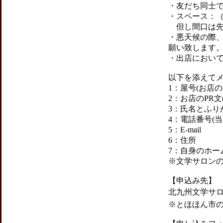
・友だち同士で
・スペース：（例）
但し間口は先
・悪天候の際
願い致します
・出店におい
以下を添えて
1：屋号(お店の
2：お店のPR文(
3：氏名とふり
4：電話番号(
5：E-mail
6：住所
7：自身のホーム
※文学サロンの
【申込み先】
北九州文学サロン ✉️ 
※とほほん市