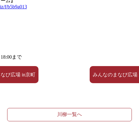
ォーム】
biz/f/b5b9a013
18:00まで
まなび広場 in京町
みんなのまなび広場 in
川柳一覧へ