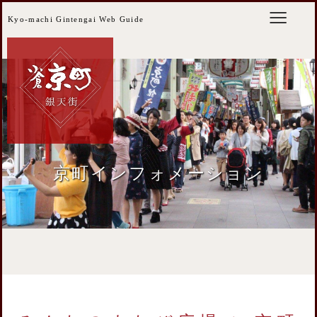
Kyo-machi Gintengai Web Guide
京町インフォメーション