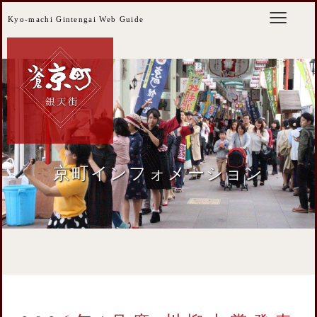
Kyo-machi Gintengai Web Guide
京町インフォメーション