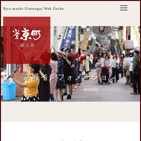
Kyo-machi Gintengai Web Guide
京町インフォメーション