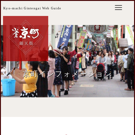
Kyo-machi Gintengai Web Guide
京町インフォメーション