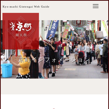
Kyo-machi Gintengai Web Guide
京町インフォメーション