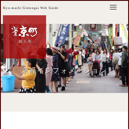
Kyo-machi Gintengai Web Guide
京町インフォメーション