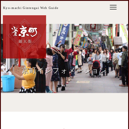
Kyo-machi Gintengai Web Guide
京町インフォメーション