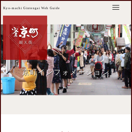
Kyo-machi Gintengai Web Guide
京町インフォメーション