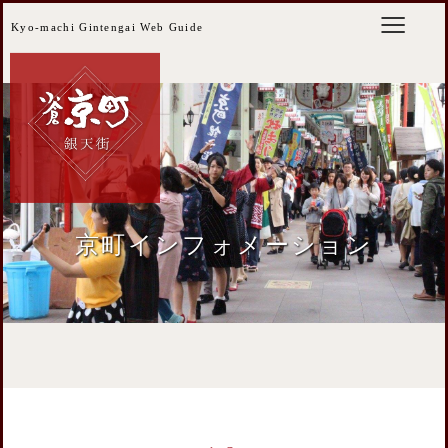
Kyo-machi Gintengai Web Guide
京町インフォメーション