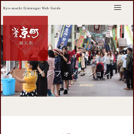
Kyo-machi Gintengai Web Guide
京町インフォメーション