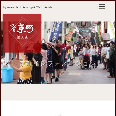
Kyo-machi Gintengai Web Guide
京町インフォメーション