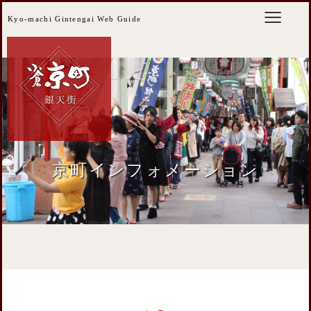
Kyo-machi Gintengai Web Guide
京町インフォメーション