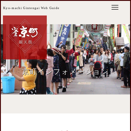
Kyo-machi Gintengai Web Guide
京町インフォメーション