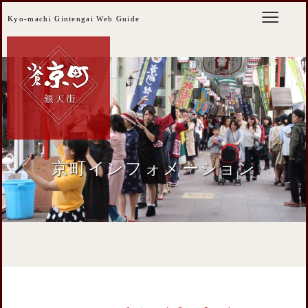
Kyo-machi Gintengai Web Guide
京町インフォメーション