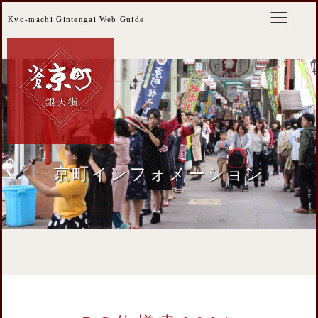
Kyo-machi Gintengai Web Guide
京町インフォメーション