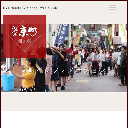
Kyo-machi Gintengai Web Guide
京町インフォメーション