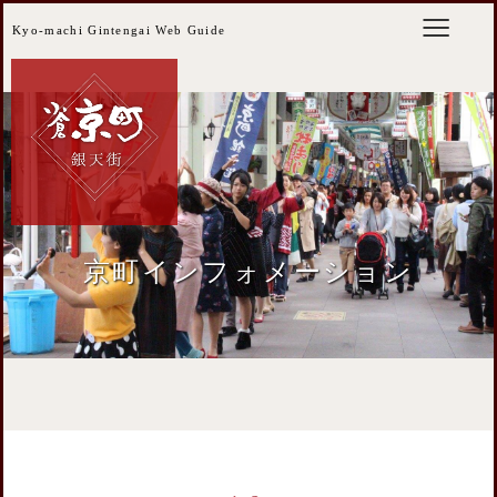
Kyo-machi Gintengai Web Guide
京町インフォメーション