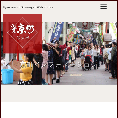
Kyo-machi Gintengai Web Guide
京町インフォメーション