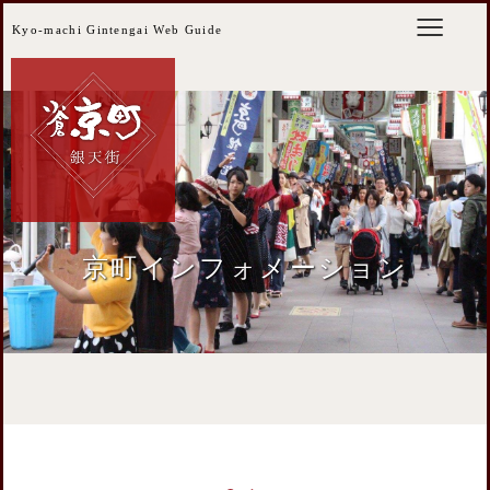
Kyo-machi Gintengai Web Guide
京町インフォメーション