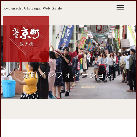
Kyo-machi Gintengai Web Guide
京町インフォメーション