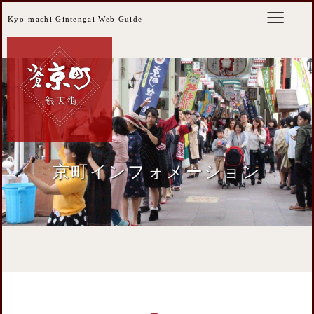
Kyo-machi Gintengai Web Guide
京町インフォメーション