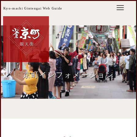
Kyo-machi Gintengai Web Guide
京町インフォメーション