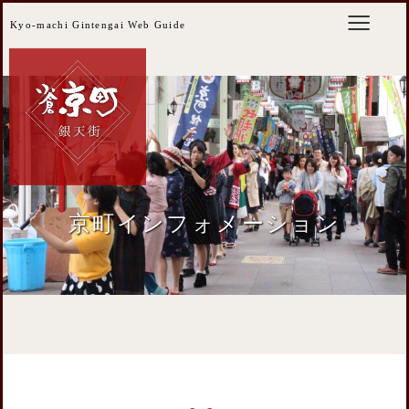
Kyo-machi Gintengai Web Guide
京町インフォメーション