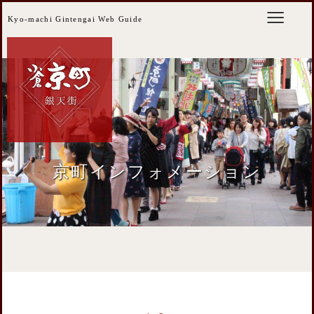
Kyo-machi Gintengai Web Guide
京町インフォメーション