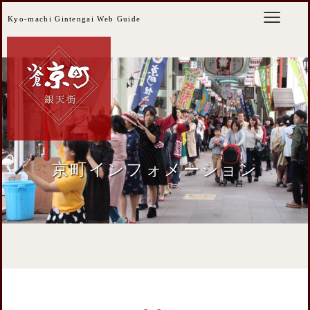
Kyo-machi Gintengai Web Guide
京町インフォメーション