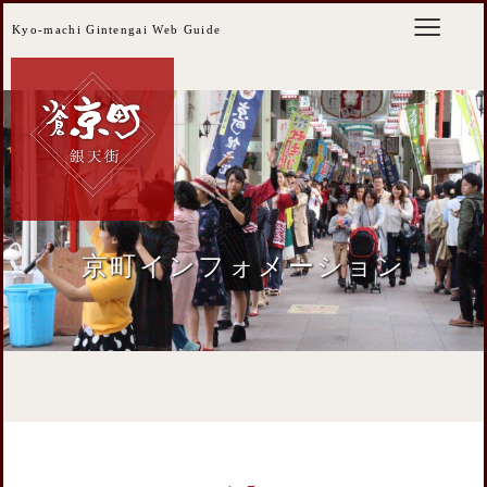
Kyo-machi Gintengai Web Guide
京町インフォメーション