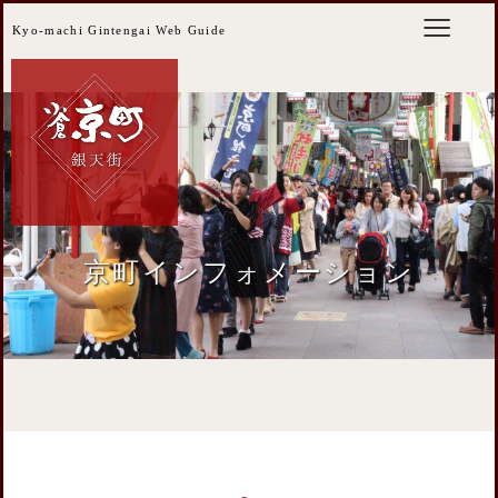
Kyo-machi Gintengai Web Guide
京町インフォメーション