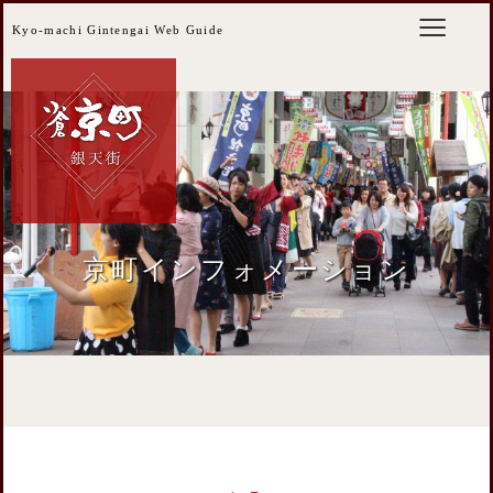
Kyo-machi Gintengai Web Guide
京町インフォメーション