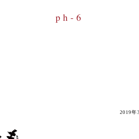
ph-6
2019