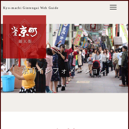
Kyo-machi Gintengai Web Guide
京町インフォメーション