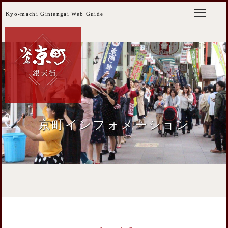
Kyo-machi Gintengai Web Guide
京町インフォメーション