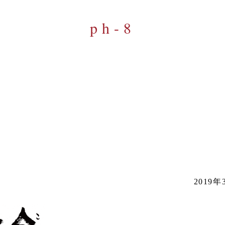
ph-8
2019