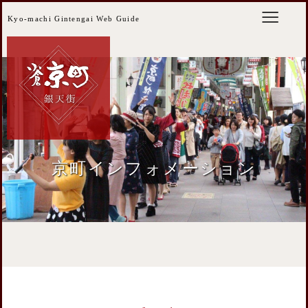
Kyo-machi Gintengai Web Guide
京町インフォメーション