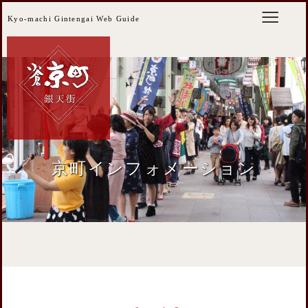
Kyo-machi Gintengai Web Guide
京町インフォメーション