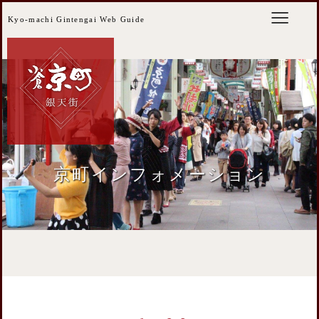
Kyo-machi Gintengai Web Guide
京町インフォメーション