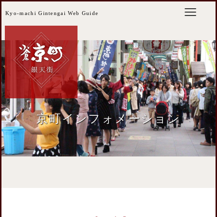
Kyo-machi Gintengai Web Guide
京町インフォメーション