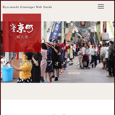
Kyo-machi Gintengai Web Guide
京町インフォメーション