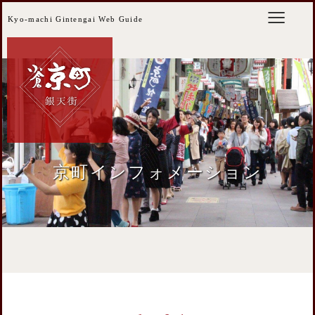
Kyo-machi Gintengai Web Guide
京町インフォメーション