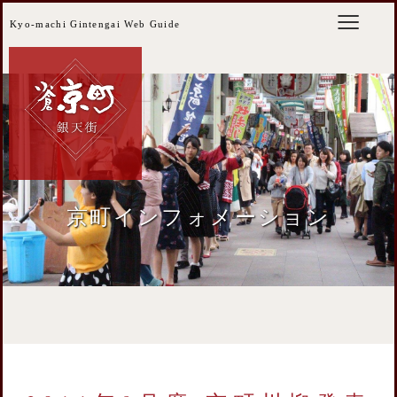
Kyo-machi Gintengai Web Guide
京町インフォメーション