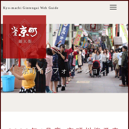
Kyo-machi Gintengai Web Guide
京町インフォメーション