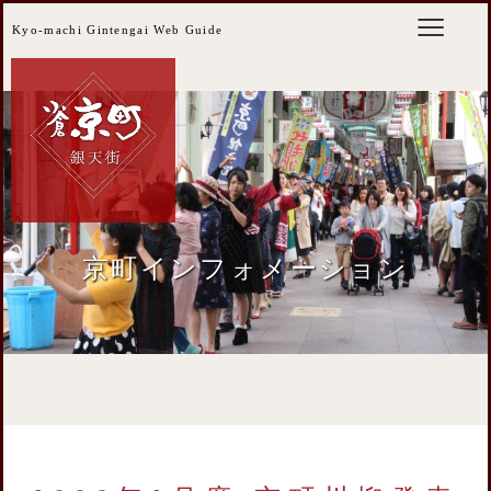
Kyo-machi Gintengai Web Guide
京町インフォメーション