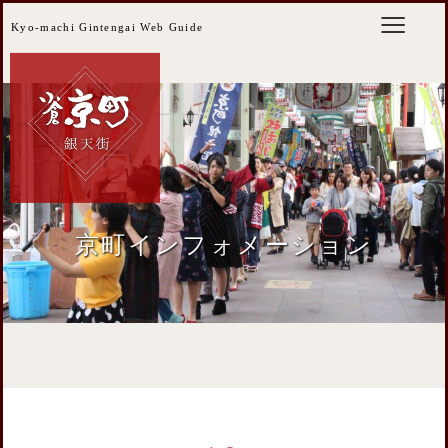
Kyo-machi Gintengai Web Guide
京町インフォメーション