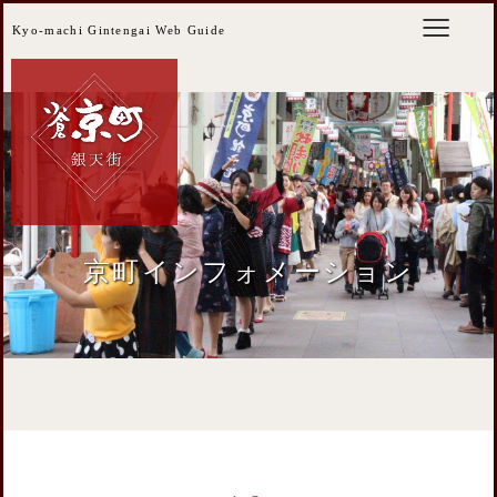
Kyo-machi Gintengai Web Guide
京町インフォメーション