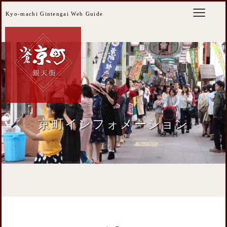
Kyo-machi Gintengai Web Guide
京町インフォメーション