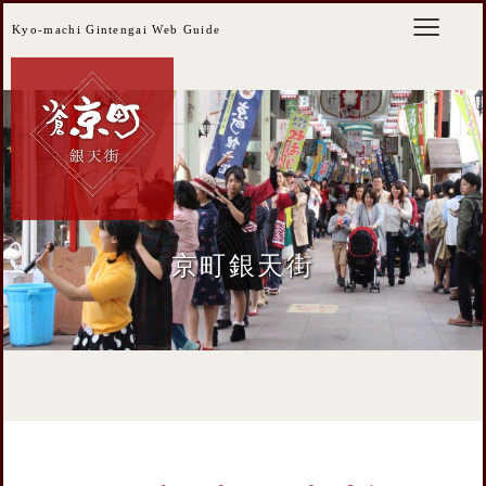
Kyo-machi Gintengai Web Guide
京町銀天街