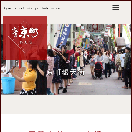
Kyo-machi Gintengai Web Guide
京町銀天街