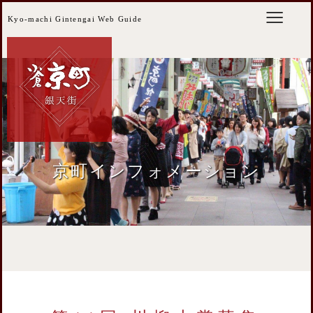
Kyo-machi Gintengai Web Guide
京町インフォメーション