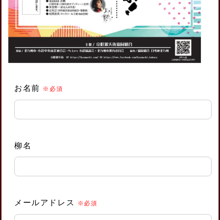
こ
の
お名前
※必須
フ
ィ
ー
ル
柳名
ド
は
空
の
ま
メールアドレス
※必須
ま
に