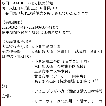
各日：AM10：00より販売開始
お一人様（16歳以上）10冊限り！
※各日売り切れ次第販売を終了させていただきます。
【有効期限】
2023/03/24(金)〜2023/06/30(金)まで
使用期間を過ぎた場合は無効となります。
【商品券販売場所】
大型特設売り場 ○小倉井筒屋１階
その他売場 ○魚町銀天街（魚町1丁目 武蔵前、魚町3丁
目 中屋ビル１階）
○小倉魚町二番街（旧プロント前）
○京町銀天街（今村歯科医院横）
○旦過市場内大學堂付近
○黄金市場（アーケード内中央）
○あるあるCity（特設売場 １１時より開
始）
○アミュプラザ小倉（西館３階入口横特設
会場）
○リバーウォーク北九州（１階エナジーコ