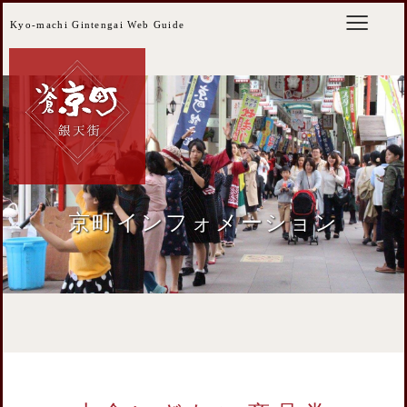
Kyo-machi Gintengai Web Guide
京町インフォメーション