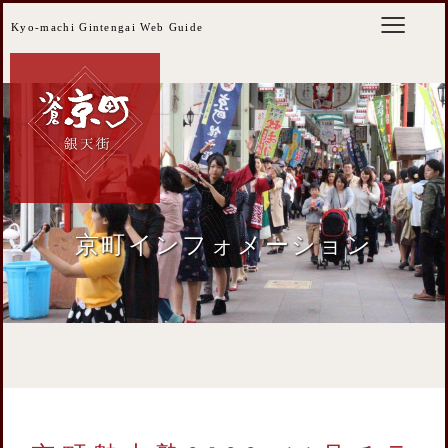
Kyo-machi Gintengai Web Guide
京町インフォメーション